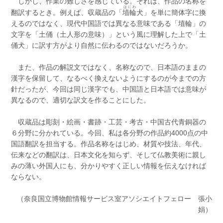
しかし、作業の難しさを感じている。それは、作品の名称を
はにわ
翻訳するとき。例えば、収蔵品の「
埴輪
犬」を単に簡体字に換
えるのではなく、現代中国語では異なる意味である「埴輪」の
文字を「土俑（土人形の意味）」という風に理解した上で「土
俑犬」に訳す方がより自然に伝わるのではないだろうか。
また、作品の解説文ではなく、名称なので、日本語のままの
漢字を保留して、なるべく換えないようにするのが今までの方
針だったが、今回は同じ漢字でも、中国語と日本語では意味が
異なるので、適切な訳文を作ることにした。
収蔵品は彫刻・絵画・書跡・工芸・考古・中国古代青銅器の
６分野に分かれている。今回、私は各分野の作品約4000点の中
国語翻訳を担当する。作品名称をはじめ、材質や技法、年代、
伝来などの翻訳は、日本文化を知らず、そして仏教美術に親し
みの薄い外国人にも、分かりやすく正しい情報を伝えなければ
ならない。
（奈良国立博物館情報サービス室アソシエイトフェロー 張小
娟）