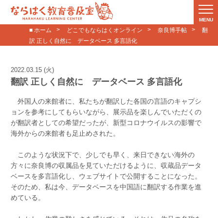
MENU
■ ホーム
どこでもならはくオンライン
奈良博手帖
翻
訳 正しく自然に データベース 多言語化
2022.03.15 (火)
翻訳 正しく自然に データベース 多言語化
外国人の来館者に、私たちが翻訳した各国の言語のキャプシ
ョンを参考にしてもらいながら、展示品を楽しんでいただくの
が翻訳者としての希望だったが、新型コロナウイルスの影響で
海外からの来館者も足止めされた。
このような状況下で、少しでも早く、来日できない海外の
方々に奈良博の収属品を見ていただけるように、収蔵品データ
ベースを多言語化し、ウェブサイトで公開することになった。
そのため、私は今、データベースを中国語に翻訳する作業を進
めている。