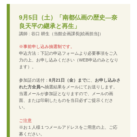
9月5日（土）「南都仏画の歴史―奈
良天平の継承と再生」
講師 : 谷口 耕生（当館企画課長[絵画担当]）
※事前申し込み抽選制です。
申込方法：下記の申込フォームより必要事項をご入
力の上、お申し込みください（WEB申込のみとなり
ます）。
参加証の送付：
8月21日（金）まで
に、
お申し込みさ
れた方全員へ
抽選結果をメールにてお送りします。
当選メールが参加証となりますので、メールの画
面、または印刷したものを当日必ずご提示くださ
い。
ご注意
※お１人様１つメールアドレスをご用意の上、ご応
募ください。